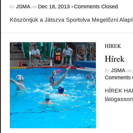
by
on
•
JSMA
Dec 18, 2013
Comments Closed
Köszöntjük a Játszva Sportolva Megelőzni Alap
HÍREK
Hírek
by
on
JSMA
Comments 
HÍREK HA
látogasson