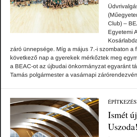
Üdvrivalgá
(Műegyetem
Club) – BE
Egyetemi At
Kosárlabda
záró ünnepsége. Míg a május 7.-i szombaton a fe
következő nap a gyerekek mérkőztek meg egy
a BEAC-ot az újbudai önkormányzat egyaránt t
Tamás polgármester a vasárnapi zárórendezvény
ÉPÍTKEZÉ
Ismét ú
Uszoda