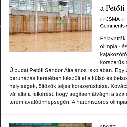
a Petőfi
by
on
JSMA
Comments 
Felavatták
olimpiai- é
kajakozóról
korszerűsít
Újbudai Petőfi Sándor Általános Iskolában. Egy 3
beruházás keretében készült el a külső és belső f
helyiségek, öltözők teljes korszerűsítése. Ková
vállalta a felkérést, hogy segítsen átvágni a szal
terem avatóünnepségén. A háromszoros olimpiai
SPORT