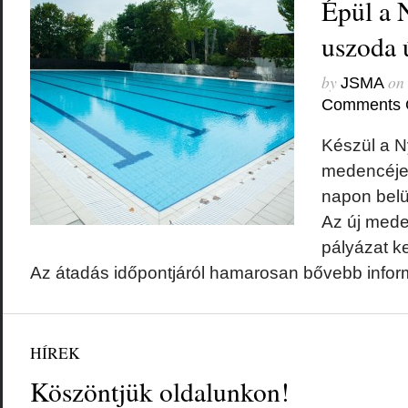
Épül a 
uszoda 
by
on
JSMA
Comments 
Készül a N
medencéje,
napon belü
Az új mede
pályázat k
Az átadás időpontjáról hamarosan bővebb inform
HÍREK
Köszöntjük oldalunkon!