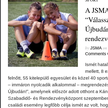
A JSMA i
“Válass
Újbudán
rendezv
by
on
JSMA
Comments 
Ismét hata
mellett, 8
felnőtt, 55 kitelepülő egyesület és közel 40 sport
– immáron nyolcadik alkalommal – megrendezés
Újbudán!”, amelynek először adott otthont a Kána
Szabadidő- és Rendezvényközpont szeptember
családi esemény legfőbb célja ismét az volt, h