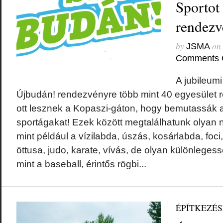
Sportot
rendezv
by
on
JSMA
Comments 
A jubileumi
Újbudán! rendezvényre több mint 40 egyesület reg
ott lesznek a Kopaszi-gáton, hogy bemutassák az
sportágakat! Ezek között megtalálhatunk olyan 
mint például a vízilabda, úszás, kosárlabda, foci, 
öttusa, judo, karate, vívás, de olyan különlegess
mint a baseball, érintős rögbi...
ÉPÍTKEZÉ