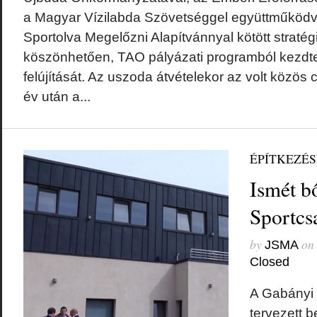
a Magyar Vízilabda Szövetséggel együttműködve
Sportolva Megelőzni Alapítvánnyal kötött straté
köszönhetően, TAO pályázati programból kezdt
felújítását. Az uszoda átvételekor az volt közös 
év után a...
ÉPÍTKEZÉ
Ismét b
Sportcs
by
on
JSMA
Closed
A Gabányi 
tervezett 