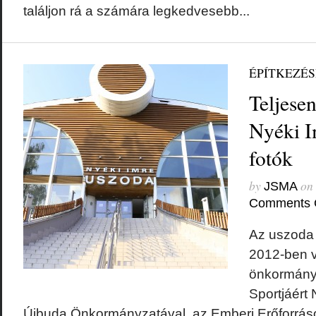
találjon rá a számára legkedvesebb...
ÉPÍTKEZÉ
Teljese
Nyéki I
fotók
by
on
JSMA
Comments 
Az uszoda
2012-ben v
önkormányz
Sportjáért 
Újbuda Önkormányzatával, az Emberi Erőforráso