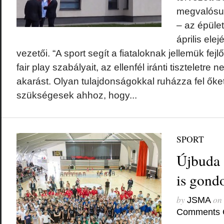
megvalósul
– az épüle
április elej
vezetői. “A sport segít a fiataloknak jellemük fe
fair play szabályait, az ellenfél iránti tiszteletre 
akarást. Olyan tulajdonságokkal ruházza fel őke
szükségesek ahhoz, hogy...
SPORT
Újbuda 
is gond
by
on
JSMA
Comments 