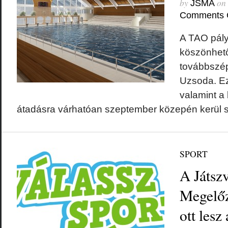
by
on
JSMA
Comments 
A TAO pál
köszönhet
továbbszép
Uzsoda. Ezú
valamint a
átadásra várhatóan szeptember közepén kerül 
SPORT
A Játsz
Megelőz
ott lesz